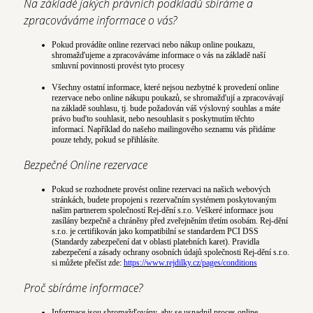
Na základě jakých právních podkladů sbíráme a
zpracováváme informace o vás?
Pokud provádíte online rezervaci nebo nákup online poukazu,
shromažďujeme a zpracováváme informace o vás na základě naší
smluvní povinnosti provést tyto procesy
Všechny ostatní informace, které nejsou nezbytné k provedení online
rezervace nebo online nákupu poukazů, se shromažďují a zpracovávají
na základě souhlasu, tj. bude požadován váš výslovný souhlas a máte
právo buďto souhlasit, nebo nesouhlasit s poskytnutím těchto
informací. Například do našeho mailingového seznamu vás přidáme
pouze tehdy, pokud se přihlásíte.
Bezpečné Online rezervace
Pokud se rozhodnete provést online rezervaci na našich webových
stránkách, budete propojeni s rezervačním systémem poskytovaným
našim partnerem společností Rej-dění s.r.o. Veškeré informace jsou
zasílány bezpečně a chráněny před zveřejněním třetím osobám. Rej-dění
s.r.o. je certifikován jako kompatibilní se standardem PCI DSS
(Standardy zabezpečení dat v oblasti platebních karet). Pravidla
zabezpečení a zásady ochrany osobních údajů společnosti Rej-dění s.r.o.
si můžete přečíst zde:
https://www.rejdilky.cz/pages/conditions
Proč sbíráme informace?
Informace jsou shromažďovány, aby se usnadnil proces online