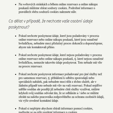
Na webových stránkách a během online rezervace a online nákupu
poukazů můžeme sbírat soubory cookies. Podrobné informace o
pravidlech sběru souborů cookies naleznete níže.
Co dělat v případě, že nechcete vaše osobní údaje
poskytnout?
Pokud nechcete poskytnout údaje, které jsou požadovány v procesu
online rezervace nebo online nákupu poukazů, které jsou označené
hvězdičkou, nebudete moci příslušný proces dokončit a doporučujeme,
abyste nás kontaktovali přímo.
Pokud nechcete poskytnout údaje, které nejsou požadovány v procesu
online rezervace nebo online nákupu poukazů, tj. které nejsou označené
hvězdičkou, nemusíte takovéto údaje poskytovat. Toto nebude mít vliv
na proces rezervace.
Pokud nechcete poskytovat informace požadované pro jiné služby než
pro samotnou rezervaci, tj. přihlášení k odběru zpravodajů nebo
speciálních nabídek, pak nebudete moci těžit z těchto služeb, ale v
žádném případě toto nebude mít vliv na vaši rezervaci. Pokud nejdříve
udělíte souhlas ale později již nebudete chtít služby využívat, můžete
kdykoli svůj souhlas odvolat tím, že se odhlásíte a / nebo se můžete
obrátit na našeho pracovníka zodpovědného za ochranu osobních údajů,
viz výše uvedené kontaktní údaje.
Pokud si nepřejete abychom sbírali informace pomocí cookies,
podívejte se na níže uvedené informace o cookies.