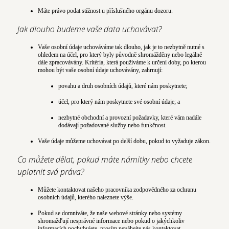
Máte právo podat stížnost u příslušného orgánu dozoru.
Jak dlouho budeme vaše data uchovávat?
Vaše osobní údaje uchováváme tak dlouho, jak je to nezbytně nutné s
ohledem na účel, pro který byly původně shromážděny nebo legálně
dále zpracovávány. Kritéria, která používáme k určení doby, po kterou
mohou být vaše osobní údaje uchovávány, zahrnují:
povahu a druh osobních údajů, které nám poskytnete;
účel, pro který nám poskytnete své osobní údaje; a
nezbytné obchodní a provozní požadavky, které vám nadále
dodávají požadované služby nebo funkčnost.
Vaše údaje můžeme uchovávat po delší dobu, pokud to vyžaduje zákon.
Co můžete dělat, pokud máte námitky nebo chcete
uplatnit svá práva?
Můžete kontaktovat našeho pracovníka zodpovědného za ochranu
osobních údajů, kterého naleznete výše.
Pokud se domníváte, že naše webové stránky nebo systémy
shromažďují nesprávné informace nebo pokud o jakýchkoliv
informacích pochybujete, prosím neváhejte nás kontaktovat.