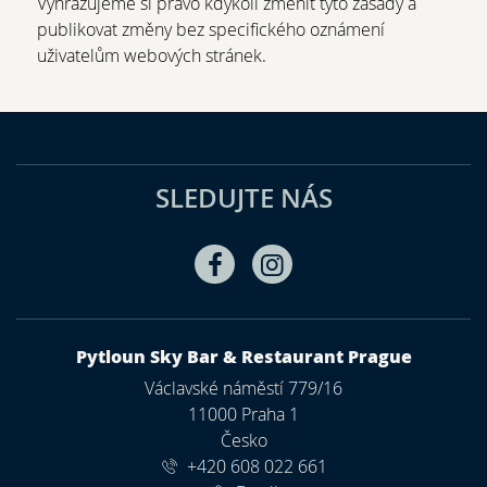
Vyhrazujeme si právo kdykoli změnit tyto zásady a
publikovat změny bez specifického oznámení
uživatelům webových stránek.
SLEDUJTE NÁS
Facebook
Instagram
ADRESA
Pytloun Sky Bar & Restaurant Prague
Václavské náměstí 779/16
11000 Praha 1
Česko
+420 608 022 661