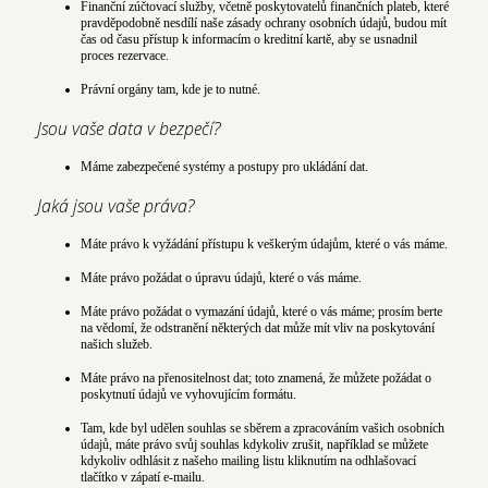
Finanční zúčtovací služby, včetně poskytovatelů finančních plateb, které
pravděpodobně nesdílí naše zásady ochrany osobních údajů, budou mít
čas od času přístup k informacím o kreditní kartě, aby se usnadnil
proces rezervace.
Právní orgány tam, kde je to nutné.
Jsou vaše data v bezpečí?
Máme zabezpečené systémy a postupy pro ukládání dat.
Jaká jsou vaše práva?
Máte právo k vyžádání přístupu k veškerým údajům, které o vás máme.
Máte právo požádat o úpravu údajů, které o vás máme.
Máte právo požádat o vymazání údajů, které o vás máme; prosím berte
na vědomí, že odstranění některých dat může mít vliv na poskytování
našich služeb.
Máte právo na přenositelnost dat; toto znamená, že můžete požádat o
poskytnutí údajů ve vyhovujícím formátu.
Tam, kde byl udělen souhlas se sběrem a zpracováním vašich osobních
údajů, máte právo svůj souhlas kdykoliv zrušit, například se můžete
kdykoliv odhlásit z našeho mailing listu kliknutím na odhlašovací
tlačítko v zápatí e-mailu.