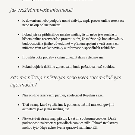
Jak využíváme vaše informace?
K dokončení nebo podpoře určité aktivity, např. proces online rezervace
nebo nákup online poukazu.
Pokud jste se přihlásili do našeho mailing listu, nebo jste souhlasili
během online rezervačního procesu s tím, že můžete být kontaktováni v
budoucnosti, z jiného důvodu než v přímém spojení s vaší rezervací,
můžeme vám zasílat novinky a informace o speciálních nabídkách.
Pro statistické potřeby s cílem umožnit další vylepšování.
Pokud dojde k dalšímu zpracování, bude požadován váš souhlas.
Kdo má přístup k některým nebo všem shromažděným
informacím?
Náš on-line rezervační partner, společnost Rej-dění s.r.o..
Třetí strany, které využíváme k pomoci s našimi marketingovými
aktivitami jako je náš mailing list.
Některé třetí strany mají přístup k vašim souborům cookies. Další
podrobnosti naleznete v pravidlech cookies níže. Takové třetí strany
mohou tyto údaje uchovávat a zpracovávat mimo EU.