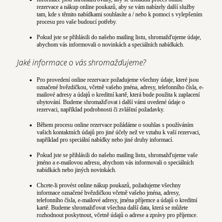
rezervace a nákup online poukazů, aby se vám nabízely další služby
tam, kde s těmito nabídkami souhlasíte a / nebo k pomoci s vylepšením
procesu pro vaše budoucí potřeby.
Pokud jste se přihlásili do našeho mailing listu, shromažďujeme údaje,
abychom vás informovali o novinkách a speciálních nabídkách.
Jaké informace o vás shromažďujeme?
Pro provedení online rezervace požadujeme všechny údaje, které jsou
označené hvězdičkou, včetně vašeho jména, adresy, telefonního čísla, e-
mailové adresy a údajů o kreditní kartě, která bude použita k zaplacení
ubytování. Budeme shromažďovat i další vámi uvedené údaje o
rezervaci, například podrobnosti či zvláštní požadavky.
Během procesu online rezervace požádáme o souhlas s používáním
vašich kontaktních údajů pro jiné účely než ve vztahu k vaší rezervaci,
například pro speciální nabídky nebo jiné druhy informací.
Pokud jste se přihlásili do našeho mailing listu, shromažďujeme vaše
jméno a e-mailovou adresu, abychom vás informovali o speciálních
nabídkách nebo jiných novinkách.
Chcete-li provést online nákup poukazů, požadujeme všechny
informace označené hvězdičkou včetně vašeho jména, adresy,
telefonního čísla, e-mailové adresy, jména příjemce a údajů o kreditní
kartě. Budeme shromažďovat všechna další data, která se můžete
rozhodnout poskytnout, včetně údajů o adrese a zprávy pro příjemce.